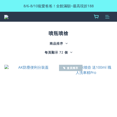
8/6-8/10寵愛爸爸！全館滿額~最高現折188
噴瓶噴槍
商品排序
每頁顯示 72 個
會員獨享