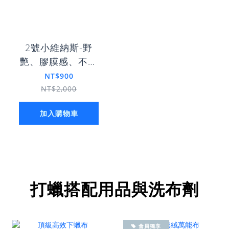
2號小維納斯-野
艷、膠膜感、不惹
塵
NT$900
NT$2,000
加入購物車
打蠟搭配用品與洗布劑
會員獨享