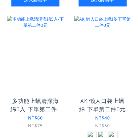
多功能上蠟清潔海
AK 懶人口袋上蠟
綿5入-下單第二件0
綿-下單第二件0元
元
NT$60
NT$40
NT$75
NT$50