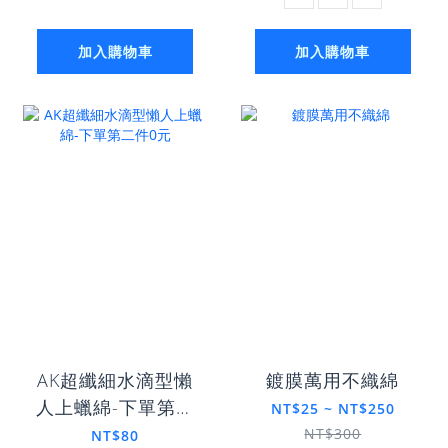
加入購物車
加入購物車
AK超纖細水滴型懶
鍍膜萬用不織綿
人上蠟綿-下單第二
NT$25 ~ NT$250
件0元
NT$300
NT$80