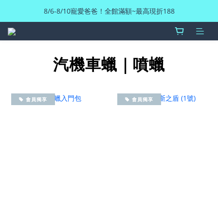
8/6-8/10寵愛爸爸！全館滿額~最高現折188
汽機車蠟｜噴蠟
會員獨享
會員獨享