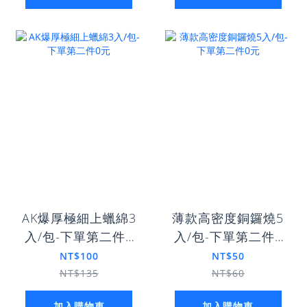
AK爆厚極細上蠟綿3
薄款高密度銅鑼燒5
入/包-下單第二件0
入/包-下單第二件0
元
元
NT$100
NT$50
NT$135
NT$60
加入購物車
加入購物車