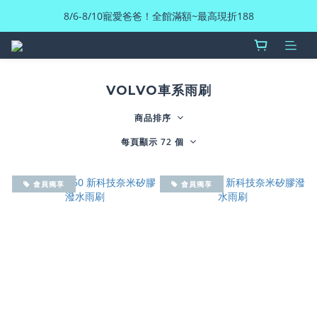
8/6-8/10寵愛爸爸！全館滿額~最高現折188
VOLVO車系雨刷
商品排序
每頁顯示 72 個
會員獨享
會員獨享