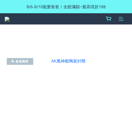
8/6-8/10寵愛爸爸！全館滿額~最高現折188
會員獨享