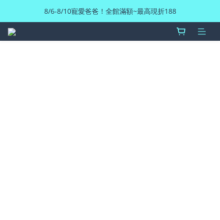
8/6-8/10寵愛爸爸！全館滿額~最高現折188