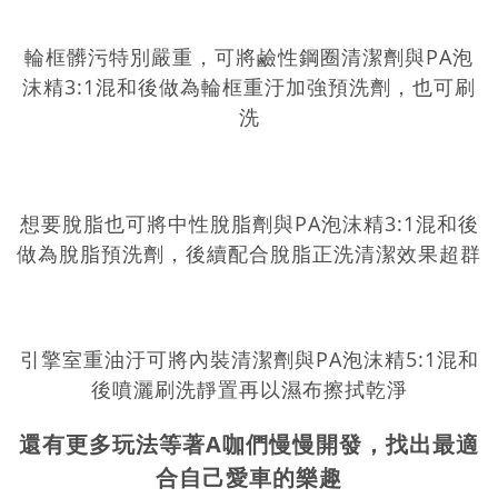
輪框髒污特別嚴重，可將鹼性鋼圈清潔劑與PA泡
沫精3:1混和後做為輪框重汙加強預洗劑，也可刷
洗
想要脫脂也可將中性脫脂劑與PA泡沫精3:1混和後
做為脫脂預洗劑，後續配合脫脂正洗清潔效果超群
引擎室重油汙可將內裝清潔劑與PA泡沫精5:1混和
後噴灑刷洗靜置再以濕布擦拭乾淨
還有更多玩法等著A咖們慢慢開發，找出最適
合自己愛車的樂趣