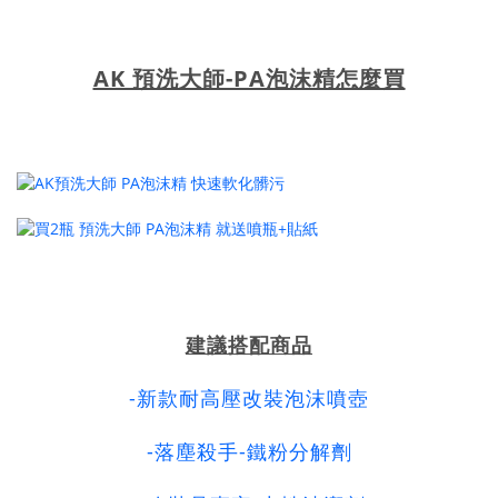
AK 預洗大師-PA泡沫精怎麼買
建議搭配商品
-新款耐高壓改裝泡沫噴壺
-落塵殺手-鐵粉分解劑