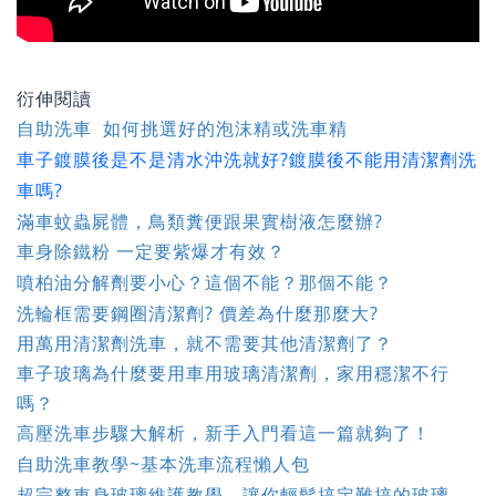
衍伸閱讀
自助洗車 如何挑選好的泡沫精或洗車精
車子鍍膜後是不是清水沖洗就好?鍍膜後不能用清潔劑洗
車嗎?
滿車蚊蟲屍體，鳥類糞便跟果實樹液怎麼辦?
車身除鐵粉 一定要紫爆才有效？
噴柏油分解劑要小心？這個不能？那個不能？
洗輪框需要鋼圈清潔劑? 價差為什麼那麼大?
用萬用清潔劑洗車，就不需要其他清潔劑了？
車子玻璃為什麼要用車用玻璃清潔劑，家用穩潔不行
嗎？
高壓洗車步驟大解析，新手入門看這一篇就夠了！
自助洗車教學~基本洗車流程懶人包
超完整車身玻璃維護教學，讓你輕鬆搞定難搞的玻璃