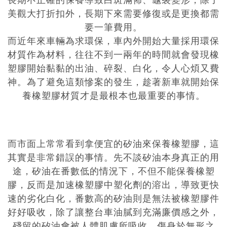
美觀大打折扣外，長期下來需要修復或是更換都需
要一筆費用。
而近年來車輛為求環保，車內外開始大量採用環保
材質作為材料，往往不到一兩年的時間就會發現橡
塑膠開始黏黏的出油、碎裂、白化，令人心煩又費
神。為了避免這類慘案的發生，趁著新車就開始保
養橡塑膠材質才是最根本也最重要的事情。
而市面上常常看到拿
便宜的矽油
來保養橡塑膠，這
其實是非常錯誤的事情。先不談矽油本身真正的用
途，矽油在番數低的情況下，不但不能保養橡塑
膠，反而是加速橡塑膠中塑化劑的溶出，導致更快
速的劣化白化，番數高的矽油則是無法被橡塑膠件
好好吸收，除了讓整台車油膩到充滿廉價感之外，
殘留的矽油會被人體肌膚所吸收，傷身於無形之