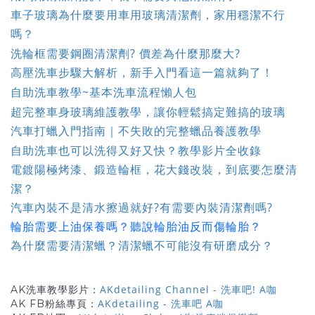
車子玻璃為什麼要用車用玻璃清潔劑，家用穩潔不行
嗎？
洗輪框需要鋼圈清潔劑? 價差為什麼那麼大?
高壓洗車步驟大解析，新手入門看這一篇就夠了！
自助洗車教學~基本洗車流程懶人包
超完整車身玻璃維護教學，讓你輕鬆搞定難搞的玻璃
汽車打蠟入門指南｜不失敗的完整蠟品養護教學
自助洗車也可以洗得又好又快？教學影片全收錄
電鍍陽極烤漆、鍛造輪框，花大錢改裝，到底要怎麼清
潔？
汽車內裝不是清水擦過就好?有需要內裝清潔劑嗎?
輪胎需要上油保養嗎？聽說輪胎油反而傷輪胎？
為什麼需要清潔蠟？清潔蠟不可能沒有研磨成分？
AKdetailing Channel - 洗車吧! A咖
AK洗車教學影片：
AKdetailing - 洗車吧 A咖
AK FB粉絲專頁：