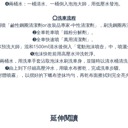
➍兩桶水：一桶清水、一桶倒入泡泡大師，用低壓水發泡。
⭕洗車流程
圈噴「鹼性鋼圈清潔劑or改裝品專家-中性清潔劑」，刷洗鋼圈再
➋全車乾車噴「鐵粉分解劑」。
➌全車快速噴「萬用清潔劑」。
「AK預洗大師」混和1500ml清水後倒入「電動泡沫噴壺」中，噴灑
➎泡沫快乾前用高壓水沖洗乾淨。
用兩桶水，用洗車手套沾取泡沫水刷洗車身，並隨時以清水桶清洗
➐由上到下仔細高壓沖水，用吸水布擦乾，完成洗車步驟。
封體噴霧」，以摺好的下蠟布塗抹均勻，再乾布面擦拭到完全亮
延伸閱讀