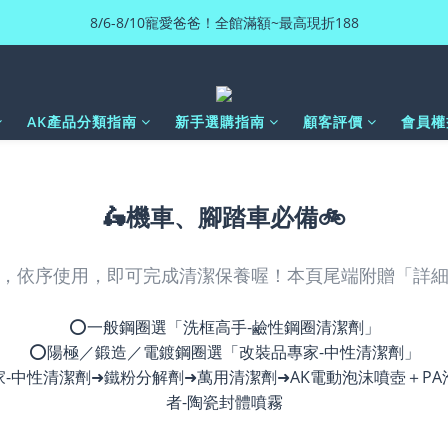
8/6-8/10寵愛爸爸！全館滿額~最高現折188
AK產品分類指南
新手選購指南
顧客評價
會員權
🛵機車、腳踏車必備🚲
，依序使用，即可完成清潔保養喔！本頁尾端附贈「詳
⭕一般鋼圈選「洗框高手-鹼性鋼圈清潔劑」
⭕陽極／鍛造／電鍍鋼圈選「改裝品專家-中性清潔劑」
-中性清潔劑➜鐵粉分解劑➜萬用清潔劑➜AK電動泡沫噴壺＋PA
者-陶瓷封體噴霧