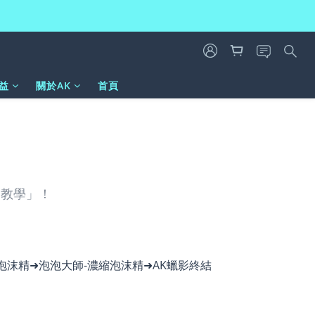
益
關於AK
首頁
細教學」！
泡沫精➜泡泡大師-濃縮泡沫精➜AK蠟影終結