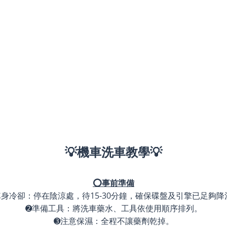
💡機車洗車教學💡
⭕事前準備
車身冷卻：停在陰涼處，待15-30分鐘，確保碟盤及引擎已足夠降
➋準備工具：將洗車藥水、工具依使用順序排列。
➌注意保濕：全程不讓藥劑乾掉。