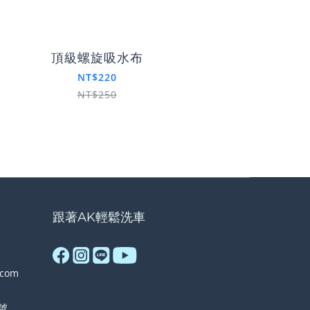
頂級螺旋吸水布
墨黑之盾
NT$220
NT$250
跟著AK輕鬆洗車
.com
號