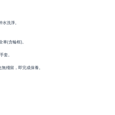
沖水洗淨。
全車(含輪框)。
手套。
光無殘留，即完成保養。