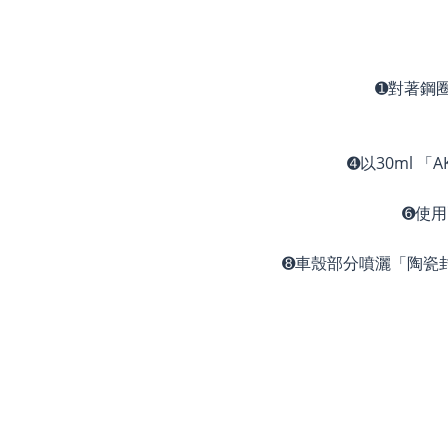
➊對著鋼
➍以30ml 
➏使
➑車殼部分噴灑「陶瓷