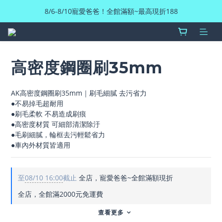
8/6-8/10寵愛爸爸！全館滿額~最高現折188
高密度鋼圈刷35mm
AK高密度鋼圈刷35mm｜刷毛細膩 去污省力
●不易掉毛超耐用
●刷毛柔軟 不易造成刷痕
●高密度材質 可細部清潔除汙
●毛刷細膩，輪框去污輕鬆省力
●車內外材質皆適用
至
08/10 16:00
截止
全店，寵愛爸爸~全館滿額現折
全店，全館滿2000元免運費
查看更多