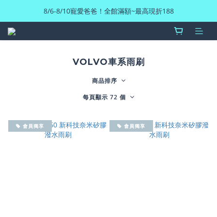
8/6-8/10寵愛爸爸！全館滿額~最高現折188
VOLVO車系雨刷
商品排序
每頁顯示 72 個
會員獨享
會員獨享