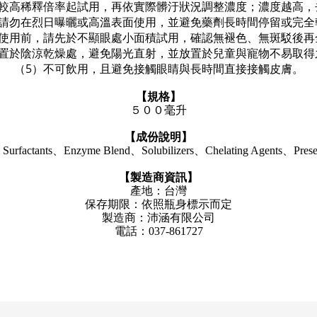
由較高稀釋倍率起試用，再依實際髒汙狀況調整濃度；濃度越高，
）請勿在烈日曝曬或高溫表面使用，並避免藥劑長時間停留或完全
裝使用前，請先於不顯眼處小面積試用，確認無褪色、無斑駁後再
）置於陰涼乾燥處，避免陽光直射，並放置於兒童與寵物不易取得
（5）不可飲用，且避免接觸眼睛與長時間直接接觸皮膚。
【規格】
５００毫升
【成份說明】
Surfactants
、
Enzyme Blend
、
Solubilizers
、
Chelating Agents
、
Prese
【製造商資訊】
產地：台灣
保存期限：依照瓶身標示而定
製造商：沛涵有限公司
電話：037-861727