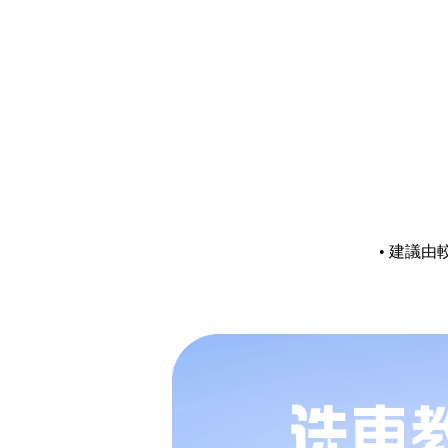
•
建議由