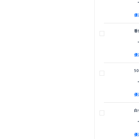
優
香
優
5
優
白
優