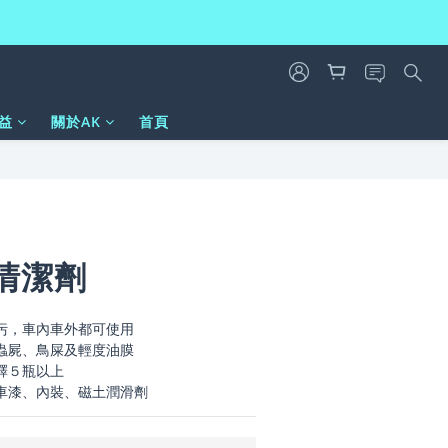
益
關於AK
首頁
立即購買
清潔劑
污，車內車外都可使用
蟲屍、鳥屎及輕度油膜
釋５瓶以上
車漆、內裝、磁土潤滑劑