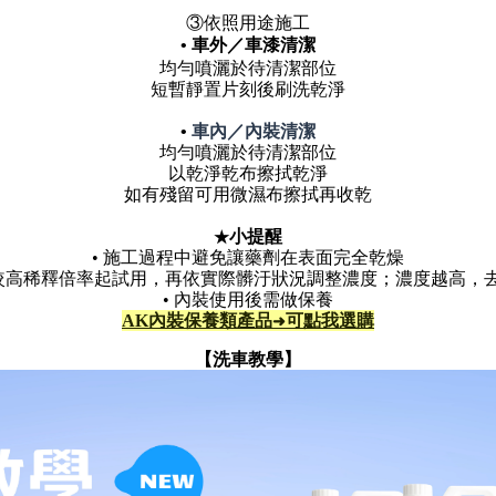
③依照用途施工
•
車外／車漆清潔
均勻噴灑於待清潔部位
短暫靜置片刻後刷洗乾淨
車內／內裝清潔
•
均勻噴灑於待清潔部位
以乾淨乾布擦拭乾淨
如有殘留可用微濕布擦拭再收乾
小
★
提醒
•
施工過程中避免讓藥劑在表面完全乾燥
較高稀釋倍率起試用，再依實際髒汙狀況調整濃度；濃度越高，
•
內裝使用後需做保養
➜
AK內裝保養類產品
可點我選購
【洗車教學】