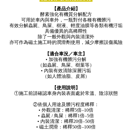
【產品介紹】
酵素強化有機質分解配方
可用於車內與車外，
一瓶對付各種有機髒污
有效分解蟲屍、鳥屎、樹液、輕度油膜等各類有機汙垢
具備優異的高稀釋性
除了一般外觀與內裝清潔外
亦可作為磁土施工時的潤滑劑使用，減少摩擦誤傷風險
【適合車況／車主】
•
加強有機髒污分解
（如蟲屍、鳥屎、樹葉等）
•
內裝有效清除深層污垢
（如人體油脂、皮屑）
【使用說明】
①
施工前請確認車身內裝表面處於常溫、陰涼狀態
②
依個人用途及髒污程度稀釋：
•
外觀清潔：稀釋5倍–10倍
•
蟲屍 / 鳥屎：稀釋1倍–5倍
•
內裝清潔：稀釋20倍–50倍
•
磁土潤滑：稀釋50倍–100倍