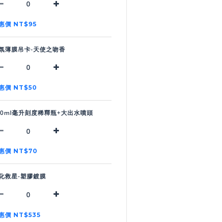
惠價 NT$95
氛薄膜吊卡-天使之吻香
惠價 NT$50
00ml毫升刻度稀釋瓶+大出水噴頭
惠價 NT$70
化救星-塑膠鍍膜
惠價 NT$535