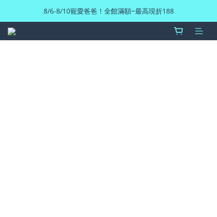
8/6-8/10寵愛爸爸！全館滿額~最高現折188