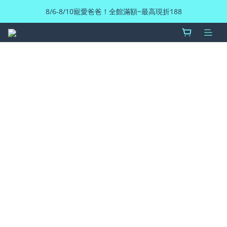
8/6-8/10寵愛爸爸！全館滿額~最高現折188