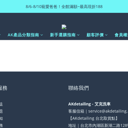
8/6-8/10寵愛爸爸！全館滿額~最高現折188
AK產品分類指南
新手選購指南
顧客評價
會員權
服務
聯絡我們
益
AKdetailing - 艾克洗車
題
客服信箱｜service@akdetailing
知
【AKdetailing 台北取貨點】
務
地址｜台北市內湖區新湖二路128