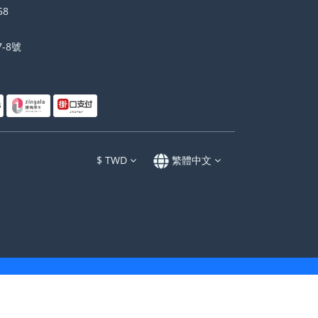
58
-8號
$
TWD
繁體中文