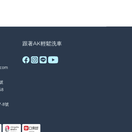
跟著AK輕鬆洗車
.com
號
58
-8號