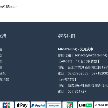
m/165bear
服務
聯絡我們
益
AKdetailing - 艾克洗車
題
客服信箱｜service@akdetailing
知
【AKdetailing 台北取貨點】
務
地址｜台北市內湖區新湖二路128
政策
電話｜02-27902555、09718208
買須知
【苑裡門市】
地址｜苗栗縣苑裡鎮新復里新復47
電話｜037-861727