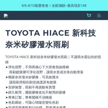
8/6-8/10寵愛爸爸！全館滿額~最高現折188
TOYOTA HIACE 新科技
奈米矽膠潑水雨刷
TOYOTA HIACE 新科技奈米矽膠潑水雨刷｜不讓雨水霸佔你的視
線
➤淨化視野，不用再擔心下大雨會視線模糊
    雨刷鍍膜層可淨化視野，讓雨水形成水珠自動滑落
➤獨家奈米潑水矽膠條，可高效撥水
    讓雨刷滑順刮刷並維護原有鍍膜
➤安靜無聲，雨刷不再跳動有異聲
➤經久耐用，擺脫膠條老化不耐用的困擾
➤專車訂製，專車開模不須轉接
➤色彩繽紛，可隨心情隨意變化色彩
➤完成安裝後乾刷10分鐘，即有潑水效果