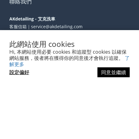
聯絡我們
AKdetailing - 艾克洗車
客服信箱｜service@akdetailing.com
【AKdetailing 台北取貨點】
此網站使用 cookies
地址｜台北市內湖區新湖二路128號
電話｜02-27902555、0971820858
Hi, 本網站使用必要 cookies 和追蹤型 cookies 以確保
【苑裡門市】
網站服務，後者將在獲得你的同意後才會執行追蹤。
了
解更多
地址｜苗栗縣苑裡鎮新復里新復47-8號
設定偏好
同意並繼續
電話｜037-861727
立即購買
跟著AK輕鬆洗車