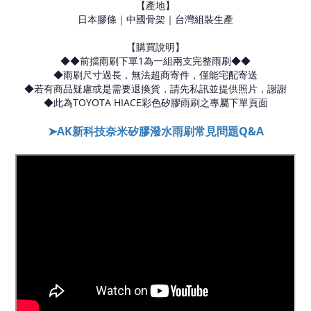
【產地】
日本膠條｜中國骨架｜台灣組裝生產
【購買說明】
◆◆前擋雨刷下單1為一組兩支完整雨刷◆◆
◆雨刷尺寸過長，無法超商寄件，僅能宅配寄送
◆若有商品疑慮或是需要退換貨，請先私訊並提供照片，謝謝
◆此為TOYOTA HIACE彩色矽膠雨刷之專屬下單頁面
➤AK新科技奈米矽膠潑水雨刷常見問題Q&A