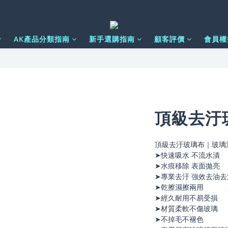
AK產品分類指南
新手選購指南
顧客評價
會員權
頂級去汙
頂級去汙玻璃布｜玻璃
➤快速吸水 不流水漬
➤水痕移除 表面拋亮
➤專業去汙 強效去油去
➤乾擦濕擦兩用
➤經久耐用不易受損
➤材質柔軟不傷玻璃
➤不掉毛不褪色