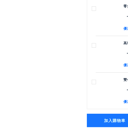
零
優
高
優
雙
優
加入購物車