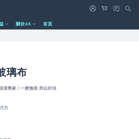
益
關於AK
首頁
立即購買
玻璃布
清潔專家｜一擦無痕 所以封頂
汙力