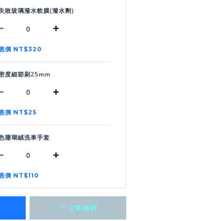
失敗玻璃潑水軟膜(潑水劑)
惠價 NT$320
密度細節刷25mm
惠價 NT$25
色珊瑚絨洗車手套
惠價 NT$110
立即購買