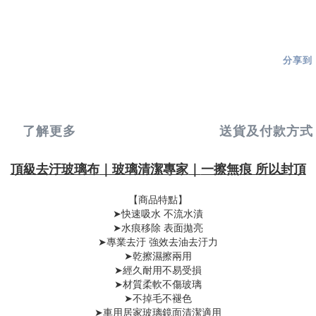
分享到
了解更多
送貨及付款方式
頂級去汙玻璃布
｜玻璃清潔專家
｜
一擦無痕 所以封頂
【商品特點】
➤
快速吸水 不流水漬
➤水痕移除 表面拋亮
➤專業去汙 強效去油去汙力
➤乾擦濕擦兩用
➤經久耐用不易受損
➤材質柔軟不傷玻璃
➤不掉毛不褪色
➤車用居家玻璃鏡面清潔適用