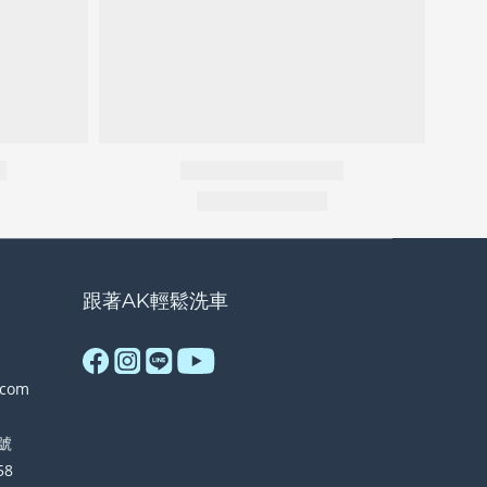
跟著AK輕鬆洗車
.com
號
58