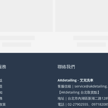
服務
聯絡我們
益
AKdetailing - 艾克洗車
題
客服信箱｜service@akdetailing
知
【AKdetailing 台北取貨點】
務
地址｜台北市內湖區新湖二路128
政策
電話｜02-27902555、09718208