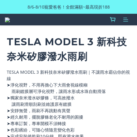
8/6-8/10寵愛爸爸！全館滿額~最高現折188
TESLA MODEL 3 新科技
奈米矽膠潑水雨刷
TESLA MODEL 3 新科技奈米矽膠潑水雨刷｜不讓雨水霸佔你的視
線
➤淨化視野，不用再擔心下大雨會視線模糊
    雨刷鍍膜層可淨化視野，讓雨水形成水珠自動滑落
➤獨家奈米潑水矽膠條，可高效撥水
    讓雨刷滑順刮刷並維護原有鍍膜
➤安靜無聲，雨刷不再跳動有異聲
➤經久耐用，擺脫膠條老化不耐用的困擾
➤專車訂製，專車開模不須轉接
➤色彩繽紛，可隨心情隨意變化色彩
➤完成安裝後乾刷10分鐘，即有潑水效果