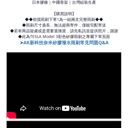
日本膠條｜中國骨架｜台灣組裝生產
【購買說明】
◆◆前擋雨刷下單1為一組兩支完整雨刷◆◆
◆雨刷尺寸過長，無法超商寄件，僅能宅配寄送
◆若有商品疑慮或是需要退換貨，請先私訊並提供照片，謝謝
◆此為TESLA Model 3彩色矽膠雨刷之專屬下單頁面
➤AK新科技奈米矽膠潑水雨刷常見問題Q&A