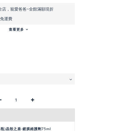
全店，寵愛爸爸~全館滿額現折
元免運費
查看更多
小瓶)晶殼之盾-鍍膜維護劑75ml