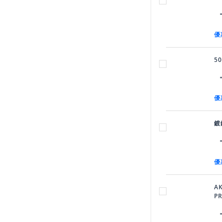
優
5
優
鍍
優
A
P