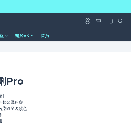
益
關於AK
首頁
立即購買
Pro
劑
各類金屬粉塵
污染區呈現紫色
漆
用