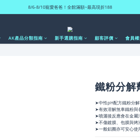
8/6-8/10寵愛爸爸！全館滿額~最高現折188
AK產品分類指南
新手選購指南
顧客評價
會員權
鐵粉分解劑
➤中性pH配方鐵粉分解
➤有效溶解煞車鐵粉與
➤噴灑後反應會在金屬
➤不傷鍍膜、包膜與烤
➤一般鋁圈亦可安心使