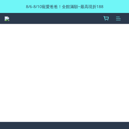
8/6-8/10寵愛爸爸！全館滿額~最高現折188