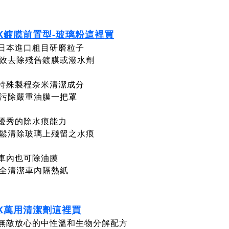
K鍍膜前置型-玻璃粉這裡買
日本進口粗目研磨粒子
效去除殘舊鍍膜或潑水劑
特殊製程奈米清潔成分
污除嚴重油膜一把罩
優秀的除水痕能力
鬆清除玻璃上殘留之水痕
車內也可除油膜
全清潔車內隔熱紙
K萬用清潔劑這裡買
無敵放心的中性溫和生物分解配方