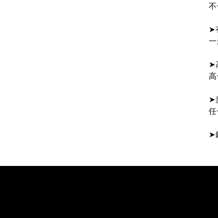
不
➤
一
➤
高
➤
任
➤