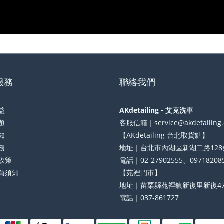
服務
聯絡我們
益
AKdetailing - 艾克洗車
題
客服信箱｜service@akdetailing
知
【AKdetailing 台北取貨點】
務
地址｜台北市內湖區新湖二路128
政策
電話｜02-27902555、09718208
買須知
【苑裡門市】
地址｜苗栗縣苑裡鎮新復里新復47
電話｜037-861727