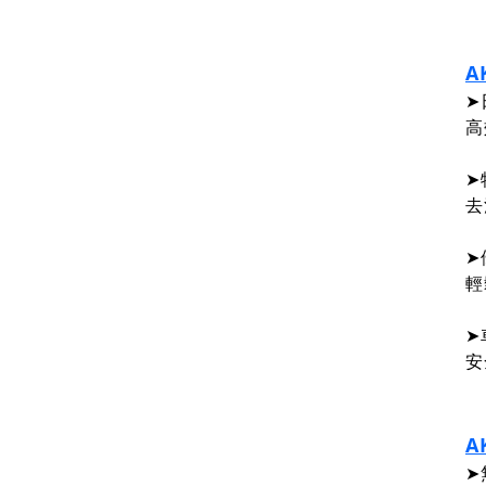
A
➤
高
➤
去
➤
輕
➤
安
A
➤