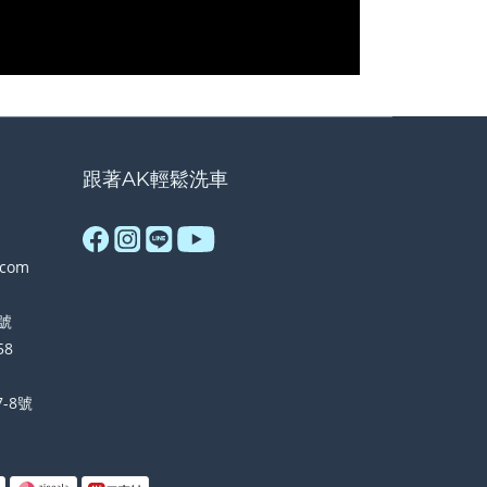
跟著AK輕鬆洗車
.com
號
58
-8號