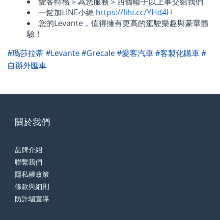
愛客特務＞為您服務＞四個輪子以上事交給我們
一鍵加LINE小編
https://lihi.cc/YHd4H
您的Levante，值得擁有更高的駕駛樂趣與豪華體
驗！
#瑪莎拉蒂 #Levante #Grecale #愛客汽車 #客製化購車 #
自辦外匯車
關於我們
品牌介紹
聯繫我們
隱私權政策
條款與細則
防詐騙宣導