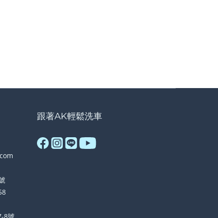
跟著AK輕鬆洗車
.com
號
58
-8號