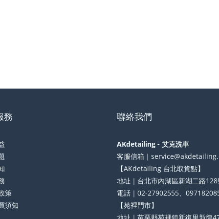
服務
聯絡我們
益
AKdetailing - 艾克洗車
題
客服信箱｜service@akdetailing
知
【AKdetailing 台北取貨點】
務
地址｜台北市內湖區新湖二路128
政策
電話｜02-27902555、09718208
買須知
【苑裡門市】
地址｜苗栗縣苑裡鎮新復里新復47