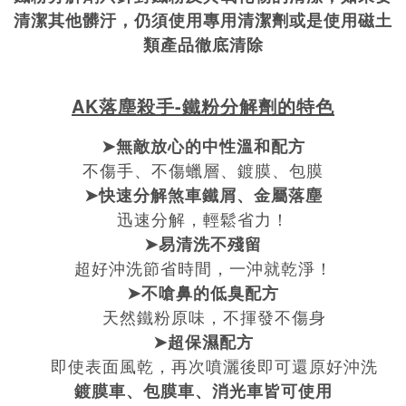
清潔其他髒汙，仍須使用專用清潔劑或是使用磁土
類產品徹底清除
AK落塵殺手-鐵粉分解劑
的特色
➤無敵放心的中性溫和配方
不傷手、不傷蠟層、鍍膜、包膜
➤快速分解煞車鐵屑、金屬落塵
迅速分解，輕鬆省力！
➤易清洗不殘留
超好沖洗節省時間，一沖就乾淨！
➤不嗆鼻的低臭配方
天然鐵粉原味，不揮發不傷身
➤超保濕配方
即使表面風乾，再次噴灑後即可還原好沖洗
鍍膜車、包膜車、消光車皆可使用