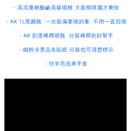
- 高流量耐酸鹼高級噴槍 大面積噴灑才爽快
- AK 1L黑圓瓶 一次裝滿要噴的量 不用一直回填
- AK 刻度稀釋噴瓶 分裝稀釋的好幫手
- 鐵粉冷燙品名貼紙 分裝也可清楚標示
- 仿羊毛洗車手套