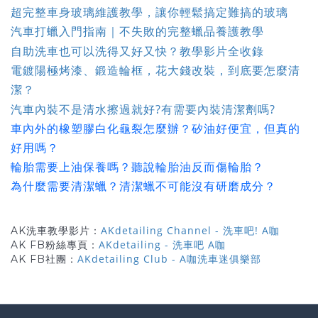
超完整車身玻璃維護教學，讓你輕鬆搞定難搞的玻璃
汽車打蠟入門指南｜不失敗的完整蠟品養護教學
自助洗車也可以洗得又好又快？教學影片全收錄
電鍍陽極烤漆、鍛造輪框，花大錢改裝，到底要怎麼清
潔？
汽車內裝不是清水擦過就好?有需要內裝清潔劑嗎?
車內外的橡塑膠白化龜裂怎麼辦？矽油好便宜，但真的
好用嗎？
輪胎需要上油保養嗎？聽說輪胎油反而傷輪胎？
為什麼需要清潔蠟？清潔蠟不可能沒有研磨成分？
AKdetailing Channel - 洗車吧! A咖
AK洗車教學影片：
AKdetailing - 洗車吧 A咖
AK FB粉絲專頁：
AKdetailing Club - A咖洗車迷俱樂部
AK FB社團：