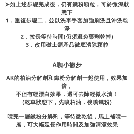
➤
如上述步驟完成後，仍有鐵粉顆粒，可於微濕狀
態下
1．
重複步驟二，並以洗車手套加強刷洗且沖洗乾
淨
2．
拉長等待時間(仍須避免藥劑乾掉)
3．
改用磁土類產品徹底清除顆粒
A
咖小撇步
AK的柏油分解劑和鐵粉分解劑一起使用，效果加
倍，
不但有輕漂白效果，還可去除輕微水漬！
(乾車狀態下，先噴柏油，後噴鐵粉)
噴完一層鐵粉分解劑，等待微乾後，馬上補噴一
層，可大幅延長作用時間及加強清潔效果