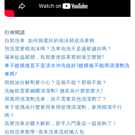
衍伸閱讀
自助洗車 如何挑選好的泡沫精或洗車精
預洗需要噴泡沫嗎？洗車泡泡不是越硬越好嗎？
滿車蚊蟲屍體，鳥類糞便跟果實樹液怎麼辦?
車子鍍膜後是不是清水沖洗就好?鍍膜後不能用清潔劑洗
車嗎?
噴柏油分解劑要小心？這個不能？那個不能？
洗輪框需要鋼圈清潔劑? 價差為什麼那麼大?
用萬用清潔劑洗車，就不需要其他清潔劑了？
車子玻璃為什麼要用車用玻璃清潔劑，家用穩潔不行
嗎？
高壓洗車步驟大解析，新手入門看這一篇就夠了！
自助洗車教學~基本洗車流程懶人包