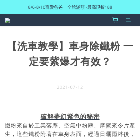
8/6-8/10寵愛爸爸！全館滿額~最高現折188
【洗車教學】車身除鐵粉 一
定要紫爆才有效？
2021-07-12
破解夢幻紫色的秘密
鐵粉來自於工業落塵、空氣中粉塵、摩擦來令片產
生，這些鐵粉附著在車身表面，經過日曬雨淋後，