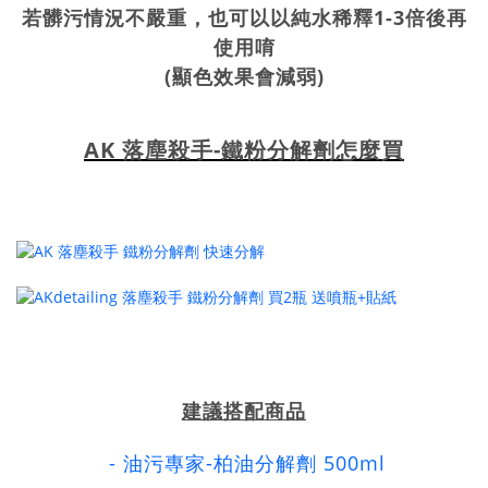
若髒污情況不嚴重，也可以以純水稀釋1-3倍後再
使用唷
(顯色效果會減弱)
AK 落塵殺手-鐵粉分解劑怎麼買
建議搭配商品
- 油污專家-柏油分解劑 500ml