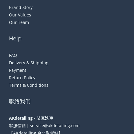
Brand Story
Our Values
Our Team
Help
FAQ
Delivery & Shipping
Payment
Return Policy
Terms & Conditions
聯絡我們
AKdetailing - 艾克洗車
客服信箱｜service@akdetailing.com
【AKdetailing 台北取貨點】