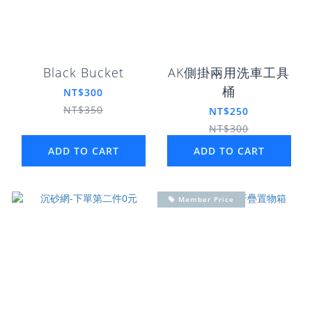
Black Bucket
AK側掛兩用洗車工具
桶
NT$300
NT$350
NT$250
NT$300
ADD TO CART
ADD TO CART
Member Price