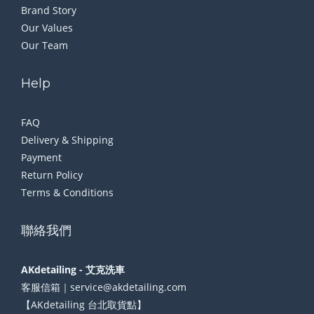
Brand Story
Our Values
Our Team
Help
FAQ
Delivery & Shipping
Payment
Return Policy
Terms & Conditions
聯絡我們
AKdetailing - 艾克洗車
客服信箱｜service@akdetailing.com
【AKdetailing 台北取貨點】