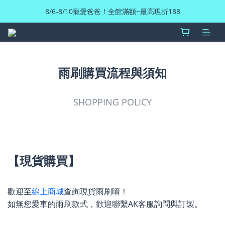
8/6-8/10寵愛爸爸！全館滿額~最高現折188
雨刷購買流程與須知
SHOPPING POLICY
【現貨購買】
歡迎至
線上商城
查詢現貨雨刷唷！
如無您愛車的雨刷款式，歡迎聯繫AK客服詢問與訂製。