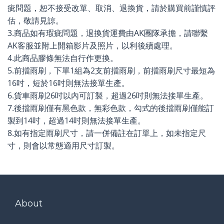
疵問題，恕不接受改單、取消、退換貨，請於購買前謹慎評
估，敬請見諒。
3.商品如有瑕疵問題，退換貨運費由AK團隊承擔，請聯繫
AK客服並附上開箱影片及照片，以利後續處理。
4.此商品膠條無法自行作更換。
5.前擋雨刷，下單1組為2支前擋雨刷，前擋雨刷尺寸最短為
16吋，短於16吋則無法接單生產。
6.貨車雨刷26吋以內可訂製，超過26吋則無法接單生產。
7.後擋雨刷僅有黑色款，無彩色款，勾式的後擋雨刷僅能訂
製到14吋，超過14吋則無法接單生產。
8.如有指定雨刷尺寸，請一併備註在訂單上，如未指定尺
寸，則會以常態適用尺寸訂製。
About