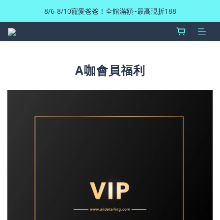
8/6-8/10寵愛爸爸！全館滿額~最高現折188
A咖會員福利