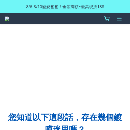
8/6-8/10寵愛爸爸！全館滿額~最高現折188
您知道以下這段話，存在幾個鍍
膜迷思嗎？