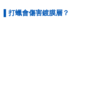
▌打蠟會傷害鍍膜層？