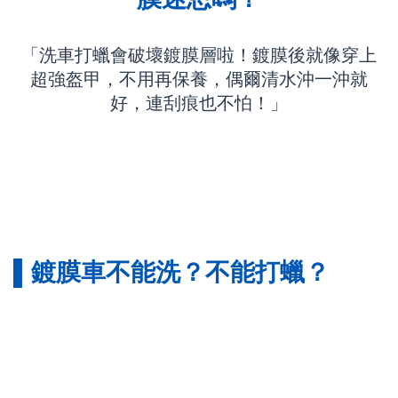
「洗車打蠟會破壞鍍膜層啦！鍍膜後就像穿上
超強盔甲，不用再保養，偶爾清水沖一沖就
好，連刮痕也不怕！」
▌鍍膜車不能洗？不能打蠟？