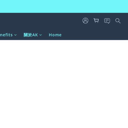
nefits
關於AK
Home