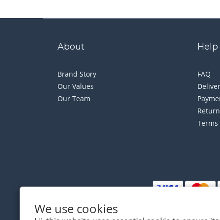
About
Help
Brand Story
FAQ
Our Values
Delive
Our Team
Payme
Return
Terms 
We use cookies