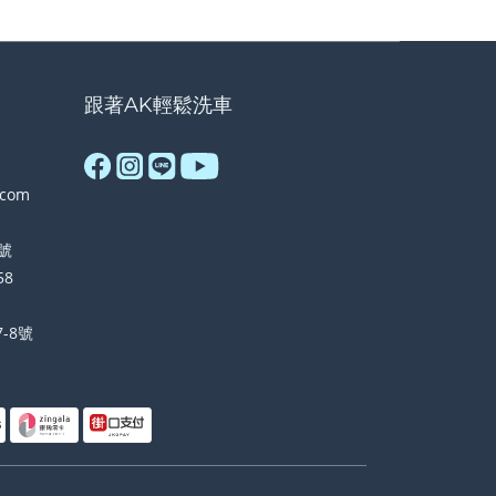
跟著AK輕鬆洗車
.com
號
58
-8號