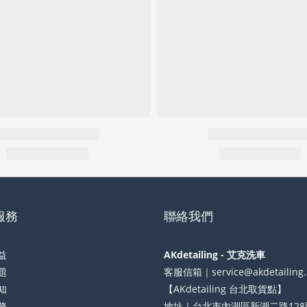
服務
聯絡我們
益
AKdetailing - 艾克洗車
題
客服信箱｜service@akdetailing
知
【AKdetailing 台北取貨點】
務
地址｜台北市內湖區新湖二路128