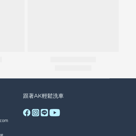
跟著AK輕鬆洗車
.com
號